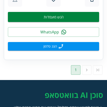
הגש מועמדות
WhatsApp
הצג טלפון
1
סוכן AI בוואטסאפ