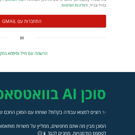
במייל ובנייד, ול
מדיניות הפרטיות
.
התחברות עם GMAIL
או
הרשמה עם מייל וסיסמא במק
סוכן AI בוואטסאפ
✨ רוצים למצוא עבודה בקלות? שוחחו עם הסוכן החכם של
הסוכן מבין מה אתם מחפשים, ממליץ על משרות מותאמות 
לפספס הזדמנויות. מחכים לכם! 📱😊