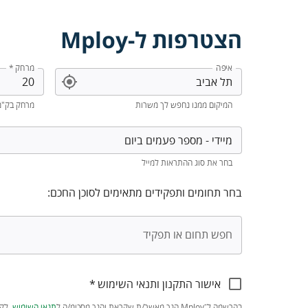
הצטרפות ל-Mploy
איפה
מרחק
*
המיקום ממנו נחפש לך משרות
מרחק בק"מ
בחר את סוג ההתראות למייל
בחר תחומים ותפקידים מתאימים לסוכן החכם:
חפש תחום או תפקיד
אישור התקנון ותנאי השימוש
*
בהרשמה ל־Mploy הנך מאשר/ת שקראת והנך מסכימ/ה ל
תנאי השימוש
,
לקב