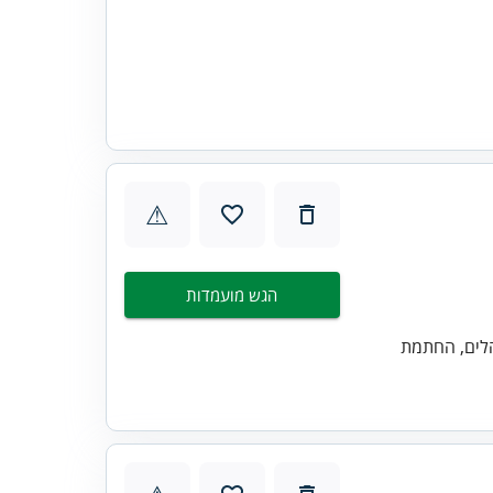
⚠
הגש מועמדות
הלים, החתמת