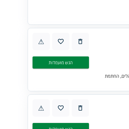
⚠
הגש מועמדות
הלים, החתמת
⚠