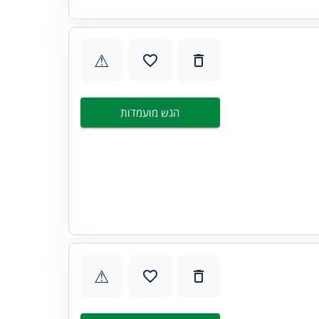
⚠
הגש מועמדות
⚠