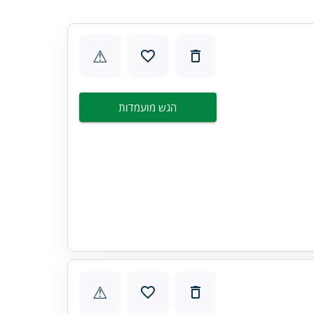
⚠
הגש מועמדות
⚠