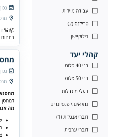
נכון
עבודה מיידית
מרכז
פרילנס (2)
📦🚨 דר
רילוקיישן
בתחום ה
קהלי יעד
מחסנ
בני 40 פלוס
נכון
בני 50 פלוס
מרכז
בעלי מוגבלות
מחסנאי
למחסן ח
גמלאים \ פנסיונרים
מה אנח
דוברי אנגלית (1)
י
ת
דוברי ערבית
צו