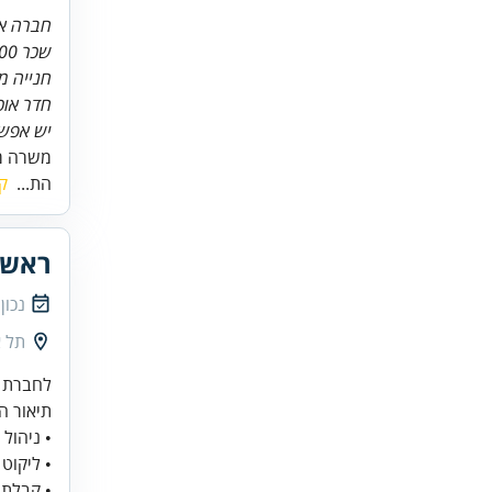
חברה אי
שכר 12,000 ש"ח
חנייה מ
חדר אוכ
יש אפשר
משרה מלאה 
הת...
ק
ראש 
נכון
תל א
לחברת ה
• ליקוט
• קבלת 