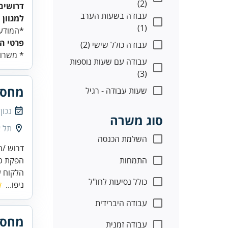
(2)
דרושים
עבודה בשעות הערב
למגוון
(1)
*המודעה
פרטי ה
עבודה כולל שישי (2)
* משרות
עבודה עם שעות נוספות
(3)
מחסנ
שעות עבודה - רגיל
נכון
סוג משרה
תל א
השלמת הכנסה
דרוש /ה
התמחות
הפקת טו
הלקוח ע
כולל נסיעות לחו"ל
ניפו...
ק
עבודה היברידית
מחסנ
עבודה זמנית