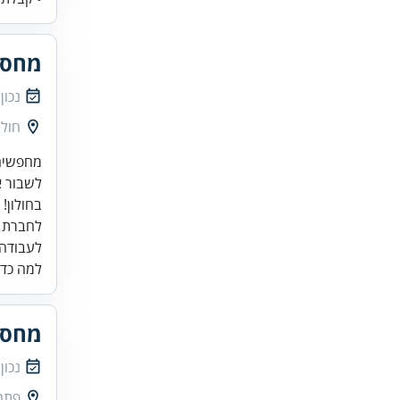
מחסנ
נכון
חולו
לעבודה 
למה כדא
מחסנ
נכון
פתח