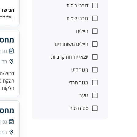
דוברי רוסית
הגישו 
|** לפ.
דוברי שפות
חיילים
מחסנ
חיילים משוחררים
נכון
יוצאי יחידות קרביות
תל א
מגזר דתי
דרוש/ה 
הפקת טו
מגזר חרדי
הלקוח ע
נוער
סטודנטים
מחסנא
נכון
רמת 