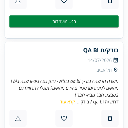
⚠
הגש מועמדות
בודק/ת QA BI
14/07/2026
תל אביב
משרה חדשה לבודקי qa bi בת"א - ניתן גם לניסיון שנה בbi !
מתאים לגוניורים! מכירים אדם מתאים? תוכלו להרוויח גם
במבצע חבר מביא חבר !
דרוש/ה qa bi / בודק...
קרא עוד
⚠