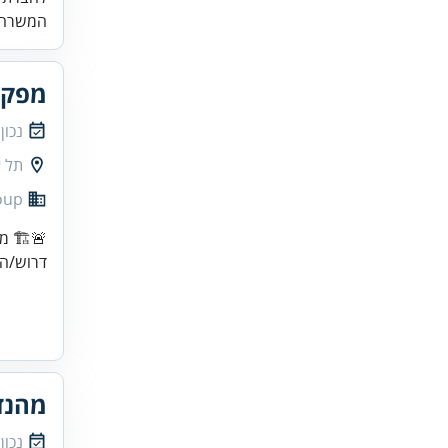
המשרה 
מפקח
נכון
תל א
group
🚨🏗️ מ
דרוש/ה 
מהנד
נכון