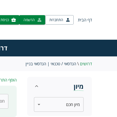
דף הבית
התחברות
הרשמה
כניסת 
דרו
דרושים
\
הנדסאי / טכנאי | הנדסאי בניין
הוסף התר
מיון
חפש