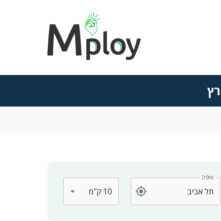
רץ
איפה