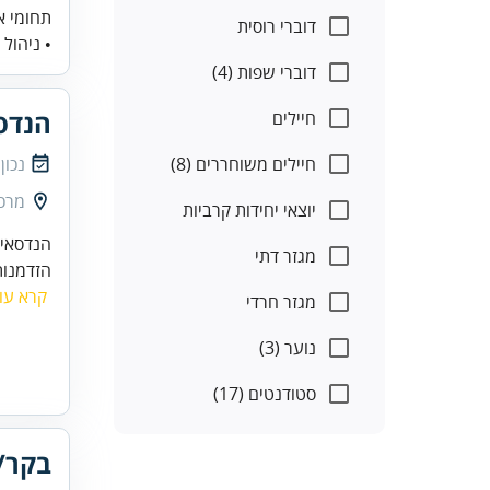
תחומי א
דוברי רוסית
• ניהול י
דוברי שפות (4)
הנדסא
חיילים
חיילים משוחררים (8)
נכון
מרכז
יוצאי יחידות קרביות
הנדסאי/
מגזר דתי
הזדמנות
קרא עו
מגזר חרדי
נוער (3)
סטודנטים (17)
בקר/י