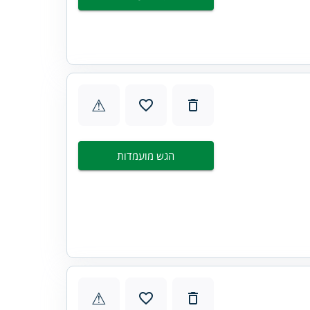
⚠
הגש מועמדות
⚠