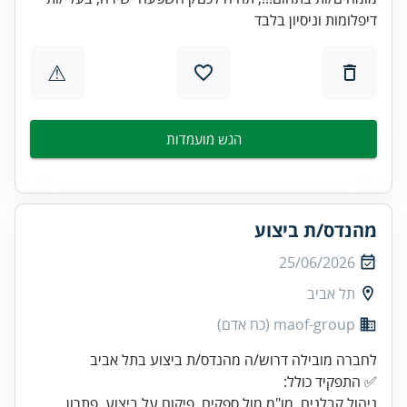
דיפלומות וניסיון בלבד
⚠
הגש מועמדות
מהנדס/ת ביצוע
25/06/2026
תל אביב
maof-group (כח אדם)
ניהול קבלנים, מו"מ מול ספקים, פיקוח על ביצוע, פתרון