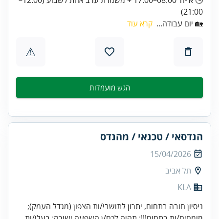
21:00)
🏡 יום עבודה...
קרא עוד
⚠
הגש מועמדות
הנדסאי / טכנאי / מהנדס
15/04/2026
תל אביב
KLA
ניסיון חובה בתחום, יתרון לתושבי/ות הצפון (מגדל העמק);
מומחים/ות בתחום!!!; תהיה לכם/ן השפעה ישירה; בעלי/ות