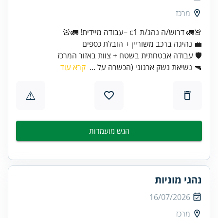
מרכז
🚨🚛 דרוש/ה נהג/ת c1 –עבודה מיידית! 🚛🚨
🛡️ עבודה אבטחתית בשטח + צוות באזור המרכז
🔫 נשיאת נשק ארגוני (הכשרה על ...
קרא עוד
⚠
הגש מועמדות
נהגי מוניות
16/07/2026
מרכז