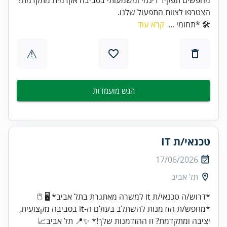
הצטרפו לצוות התפעול שלנו.
🛠️ *תחומי ...
קרא עוד
⚠
הגש מועמדות
טכנאי/ת IT
17/06/2026
תל אביב
*דרוש/ה טכנאי/ת it למשרה מאתגרת בתל אביב* 🖥️ 🖱️
*מחפש/ת הזדמנות להשתלב בעולם ה-it בסביבה מקצועית,
יציבה ומתקדמת? זו ההזדמנות שלך!* ✨📍 תל אביב📈