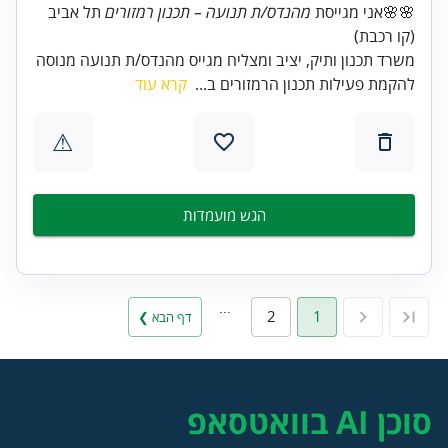
🌸🌸אני מגייסת
מהנדס/ת תנועה – תכנון רמזורים
תל אביב
(קו רכבת)
משרד תכנון ותיק, יציב ומצליח מגייס מהנדס/ת תנועה מנוסה
להקמת פעילות תכנון הרמזורים ב...
קרא עוד
⚠
הגש מועמדות
…
2
1
דף הבא ❯
סוכן AI בוואטסאפ