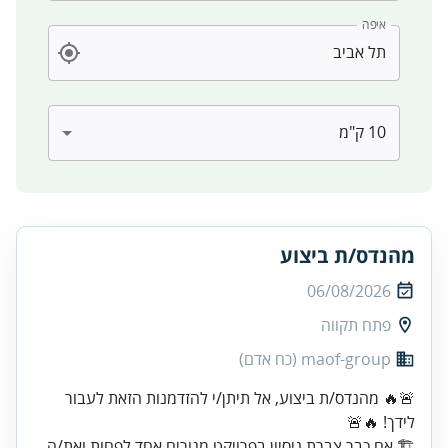
איפה
מהנדס/ת ביצוע
06/08/2026
פתח תקווה
maof-group (כח אדם)
🚨🔥 מהנדס/ת ביצוע, אל תיתן/י להזדמנות הזאת לעבור
לידך! 🔥🚨
🏗️ אם כבר צברת ניסיון בפרויקט מגורים אחד לפחות ואת/ה