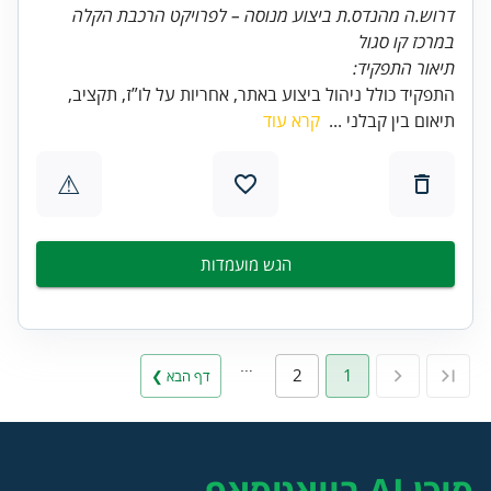
דרוש.ה מהנדס.ת ביצוע מנוסה – לפרויקט הרכבת הקלה
במרכז קו סגול
תיאור התפקיד:
התפקיד כולל ניהול ביצוע באתר, אחריות על לו”ז, תקציב,
תיאום בין קבלני ...
קרא עוד
⚠
הגש מועמדות
…
2
1
דף הבא ❯
סוכן AI בוואטסאפ