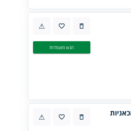
⚠
הגש מועמדות
אניות
⚠