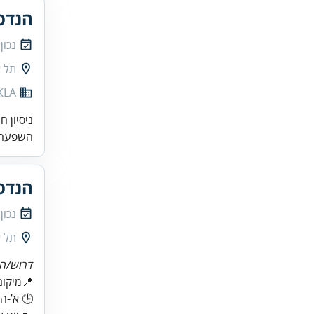
הנדסא
נכון
תל א
KLA
ניסיון 
השפעה י
הנדס
נכון
תל א
דרוש/ה 
🕒 א’-ה’ 08:00–17:00 + משמרת ערב אחת לשבוע (12:00