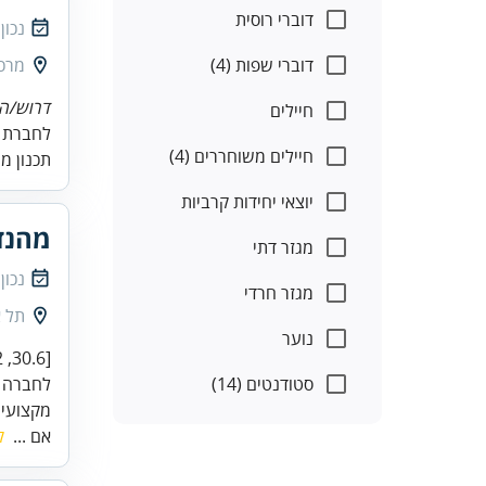
דוברי רוסית
נכון
דוברי שפות (4)
מרכז
דרוש/ה 
חיילים
לחברת ה
חיילים משוחררים (4)
תכנון מע
יוצאי יחידות קרביות
מהנדס
מגזר דתי
נכון
מגזר חרדי
תל א
נוער
סטודנטים (14)
לחברה מ
מקצועי ו
אם ...
ק