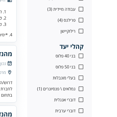
a-IT
עבודה מיידית (3)
ה
סו
פרילנס (4)
מי
רילוקיישן
4. *ימים ושעות*: ראשון עד ח...
קהלי יעד
מהנד
בני 40 פלוס
נכון
בני 50 פלוס
מרכז
בעלי מוגבלות
דרוש/ה 
גמלאים \ פנסיונרים (1)
לחברת ה
בתחום פ
דוברי אנגלית
דוברי ערבית
מהנד