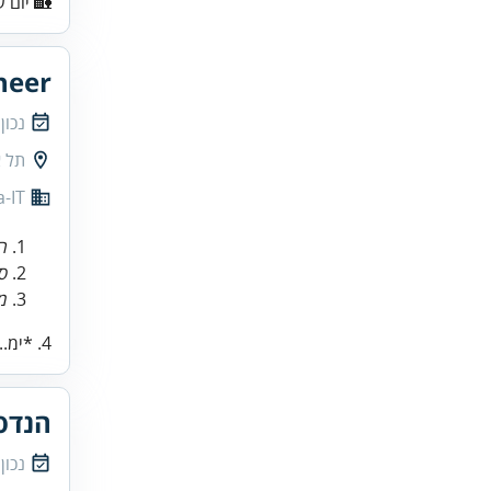
🏡 יום ע
neer
נכון
תל א
a-IT
ה
סו
מי
4. *ימ...
הנדס
נכון