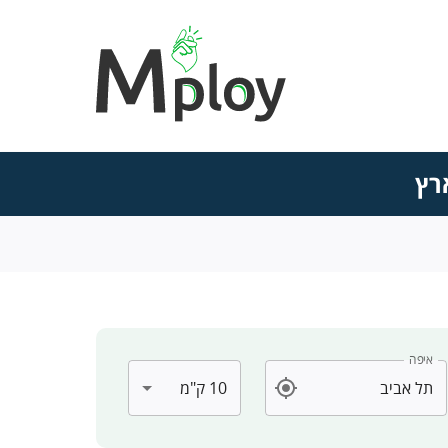
רץ
איפה