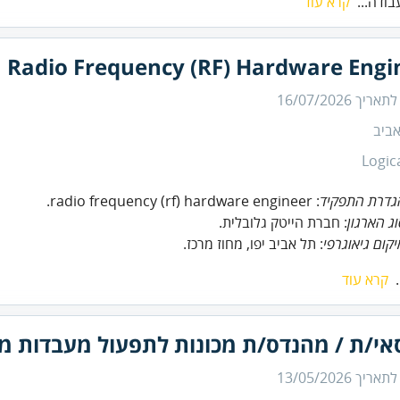
בודה...
קרא עוד
Radio Frequency (RF) Hardware Engi
 לתאריך
16/07/2026
ביב
Logic
גדרת התפקיד
: radio frequency (rf) hardware engineer.
ג הארגון
: חברת הייטק גלובלית.
קום גיאוגרפי
: תל אביב יפו, מחוז מרכז.
קרא עוד
אי/ת / מהנדס/ת מכונות לתפעול מעבדות מכ
 לתאריך
13/05/2026