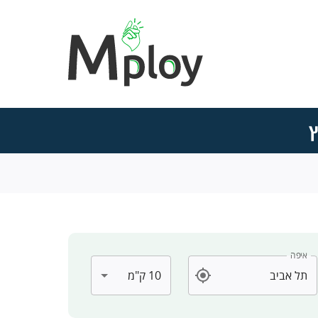
ץ
איפה