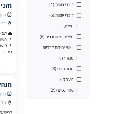
מזכיר
דוברי רוסית (1)
נכון
דוברי שפות (5)
בני 
חיילים
💼
מזכי
חיילים משוחררים (6)
📌 משרה מ
📌
תיאו
יוצאי יחידות קרביות
ניהול יו
מגזר דתי
מגזר חרדי (3)
נוער (2)
מנהל
סטודנטים (29)
נכון
תל א
דרוש/ה 