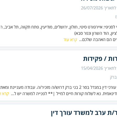
 לתאריך
26/07/2026
 לסניפי: איירפורט סיטי, חולון, ירושלים, מודיעין, פתח תקווה, תל אביב, ר
יון, הוד השרון וכפר סבא)
ים הם האהבה שלכם...
קרא עוד
ות / פקידות
 לתאריך
15/04/2026
ברק
למשרד עורכי דין במגדל בסר 2 בני ברק דרוש/ה מזכיר/ה. עבודה מעני
דינאמית. נא לשלוח קורות חיים למייל |** לפנייה למשרה יש ל...
קרא ע
/ת ערב למשרד עורך דין