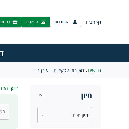
דף הבית
התחברות
הרשמה
כניסת 
דר
דרושים
\
מזכירות / פקידות | עורך דין
הוסף התר
מיון
חפש