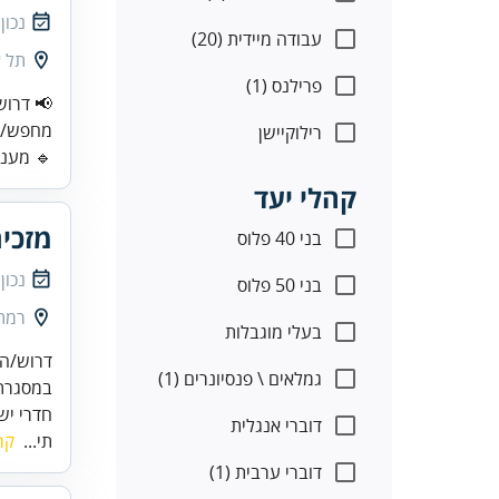
נכון
עבודה מיידית (20)
תל א
פרילנס (1)
מחפש/ת 
רילוקיישן
🔹 מענה 
קהלי יעד
מזכיר
בני 40 פלוס
נכון
בני 50 פלוס
רמת 
בעלי מוגבלות
גמלאים \ פנסיונרים (1)
במסגרת 
חדרי יש
דוברי אנגלית
תי...
קר
דוברי ערבית (1)