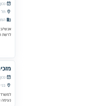
נכון
תל א
המצי
אנשי/נשות מ
לרשת המ
מזכיר
נכון
בני 
נעימה ו