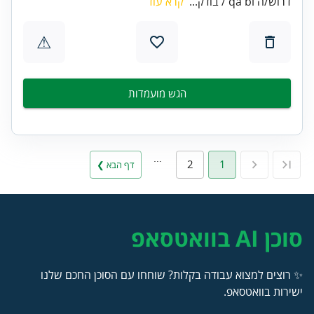
דרוש/ה qa bi / בודק...
קרא עוד
⚠
הגש מועמדות
…
2
1
דף הבא ❯
סוכן AI בוואטסאפ
✨ רוצים למצוא עבודה בקלות? שוחחו עם הסוכן החכם שלנו
ישירות בוואטסאפ.