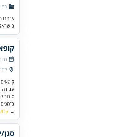
רמי 
אנחנו מ
בישראל.
קופאי
נכון
לח"י 37, בני ברק,
בזמנים 
...
קרא 
סגן/י