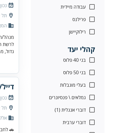
נכון
עבודה מיידית
תל א
פרילנס
המצי
רילוקיישן
מנהל/ת 
לרשת המ
קהלי יעד
גדול, מר
בני 40 פלוס
בני 50 פלוס
בעלי מוגבלות
דייל
גמלאים \ פנסיונרים
נכון
תל א
דוברי אנגלית (1)
אלק
דוברי ערבית