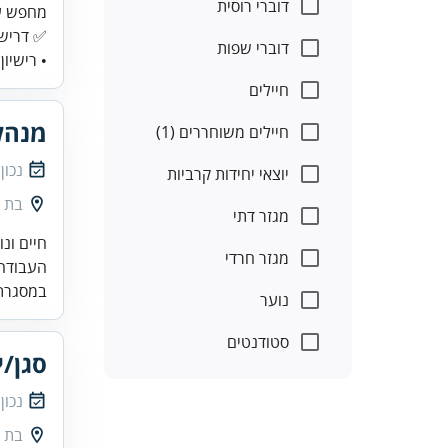
דוברי רוסית
✅ דרישו
דוברי שפות
• רישיון
חיילים
מנהל
חיילים משוחררים (1)
נכון
יוצאי יחידות קרביות
בת י
מגזר דתי
מגזר חרדי
העבודה היא במשמרות (6 מ
במסגרת 
נוער
סטודנטים
סגן/י
נכון
בת י