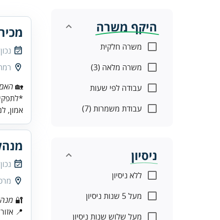
היקף משרה
מכירו
משרה חלקית
נכון
משרה מלאה (3)
רמת
🏡
האם 
עבודה לפי שעות
*לתפקיד
עבודת משמרות (7)
אמון, לנ
מנהל/
ניסיון
נכון
ללא ניסיון
מרכז
מעל 5 שנות ניסיון
🔐
מנהל
מעל שלוש שנות ניסיון