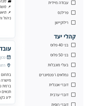
💼 מנהל
עבודה מיידית
📌
משר
📌
תיאו
פרילנס
ניהול ו
רילוקיישן
קהלי יעד
בני 40 פלוס
עובד
בני 50 פלוס
נכון
בעלי מוגבלות
רחוב זא
גמלאים \ פנסיונרים
דוברי אנגלית
דוברי ערבית
ידע בקר
דוברי רוסית