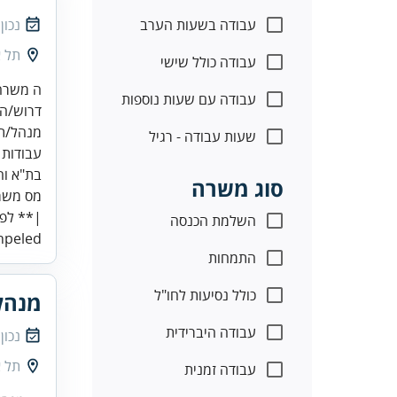
עבודה בשעות הערב
נכון
תל א
עבודה כולל שישי
עבודה עם שעות נוספות
שעות עבודה - רגיל
בת"א וה
סוג משרה
|** לפנ
השלמת הכנסה
eled...
התמחות
כולל נסיעות לחו"ל
מנהל/
עבודה היברידית
נכון
תל א
עבודה זמנית