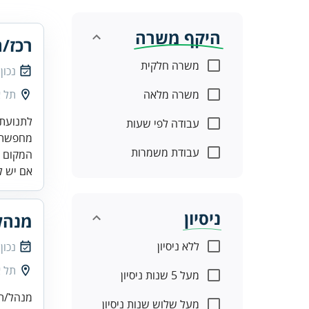
היקף משרה
רכז/ת
משרה חלקית
נכון
משרה מלאה
תל א
לתנועת 
עבודה לפי שעות
מחפשת ת
עבודת משמרות
המקום ש
אם יש לך
ניסיון
מנהל
ללא ניסיון
נכון
תל א
מעל 5 שנות ניסיון
מנהל/ת 
מעל שלוש שנות ניסיון