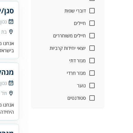
סגן/י
דוברי שפות
נכון
חיילים
בת י
חיילים משוחררים
אנחנו מ
יוצאי יחידות קרביות
בישראל.
מגזר דתי
מנהל/
מגזר חרדי
נכון
נוער
תל א
סטודנטים
אנחנו מ
היחידה 