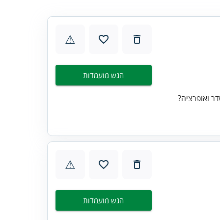
⚠
הגש מועמדות
ר ואופרציה?
⚠
הגש מועמדות