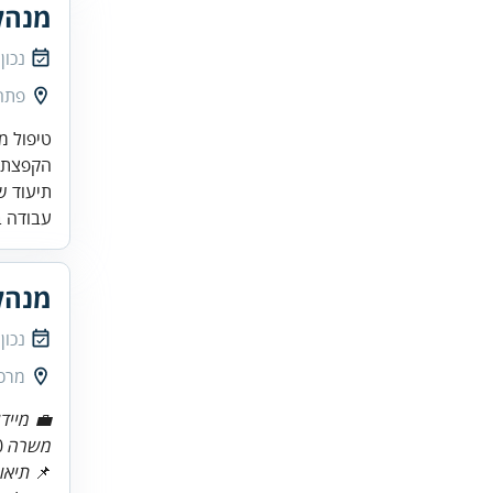
מנהל
נכון
פתח
תיעוד ש
עבודה ב
מנהל
נכון
מרכז
💼 מייד
משרה
73990
📌
תיאו