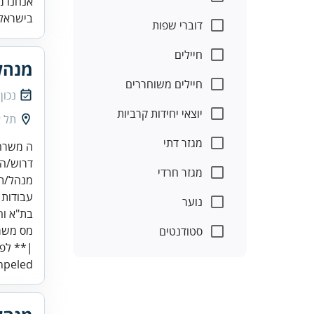
אנחנו מ
בישראל.
דוברי שפות
חיילים
מנהל
חיילים משוחררים
נכון
יוצאי יחידות קרביות
תל א
מגזר דתי
מגזר חרדי
נוער
בת"א וה
סטודנטים
|** לפנ
eled...