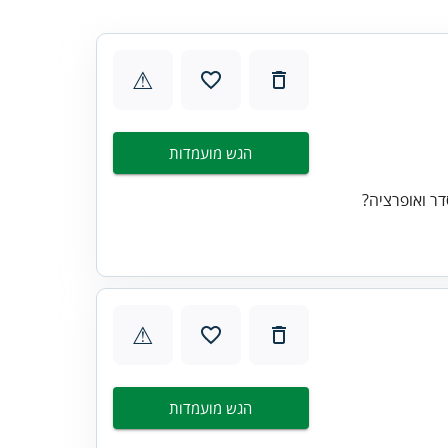
⚠
הגש מועמדות
ר ואופרציה?
⚠
הגש מועמדות