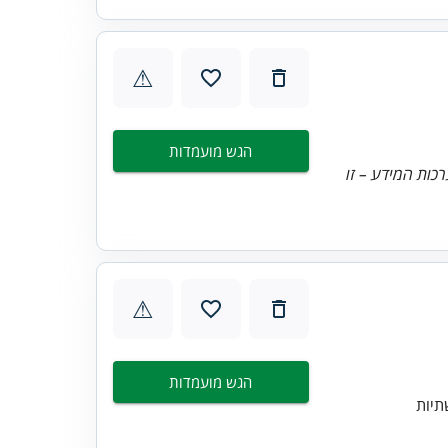
⚠
הגש מועמדות
כות המידע – זו
⚠
הגש מועמדות