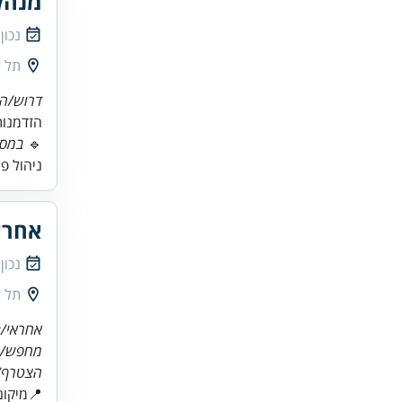
מנהל
נכון
תל א
דרוש/ה 
הזדמנות
🔹
במסג
ניהול פ
אחרא
נכון
תל א
אחראי/ת
מחפש/ת 
הצטרף/י
📍מיקום: