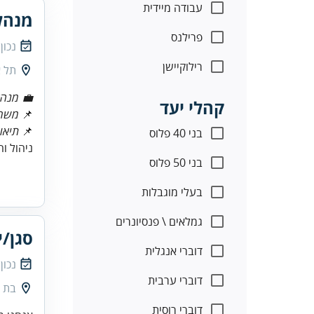
עבודה מיידית
מנהל/
פרילנס
נכון
רילוקיישן
תל א
💼 מנהל
קהלי יעד
📌
משר
📌
תיאו
בני 40 פלוס
ניהול ו
בני 50 פלוס
בעלי מוגבלות
גמלאים \ פנסיונרים
סגן/י
דוברי אנגלית
נכון
דוברי ערבית
בת י
דוברי רוסית