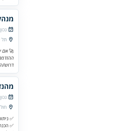
מנהל
נכון
תל א
🚀
אם י
ההזדמנו
דרוש/ה 
מהנד
נכון
חולו
✅ הכנת 