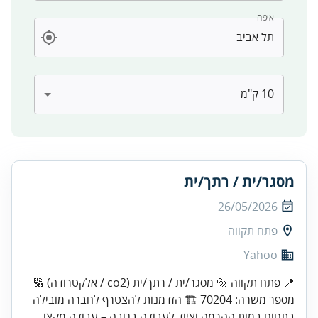
איפה
מסגר/ית / רתך/ית
26/05/2026
פתח תקווה
Yahoo
📍 פתח תקווה 🔩 מסגר/ית / רתך/ית (co2 / אלקטרודה) 🔢
מספר משרה: 70204 🏗️ הזדמנות להצטרף לחברה מובילה
בתחום במות ההרמה וציוד לעבודה בגובה – עבודה מקצו...