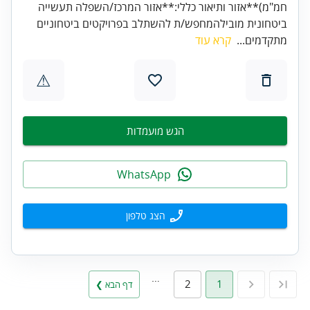
חמ"מ)**אזור ותיאור כללי:**אזור המרכז/השפלה תעשייה
ביטחונית מובילהמחפש/ת להשתלב בפרויקטים ביטחוניים
מתקדמים...
קרא עוד
⚠
הגש מועמדות
WhatsApp
הצג טלפון
…
2
1
דף הבא ❯