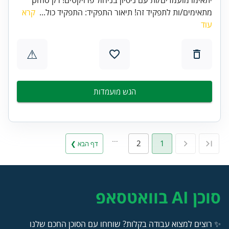
מתאימים/ות לתפקיד זה! תיאור התפקיד: התפקיד כול...
קרא
עוד
⚠
הגש מועמדות
…
2
1
דף הבא ❯
סוכן AI בוואטסאפ
✨ רוצים למצוא עבודה בקלות? שוחחו עם הסוכן החכם שלנו