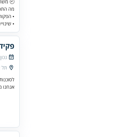
• הפקות
• שינויים
פקיד
נכון
תל א
לסוכנות
אנחנו מ