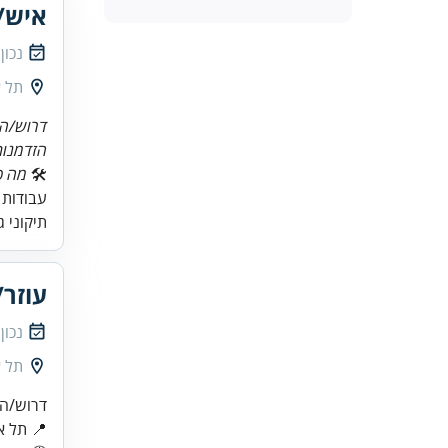
איש/
נכון
תל א
דרוש/ה
הזדמנות
🛠
מה כ
עבודות 
תיקוני 
עוזר
נכון
תל א