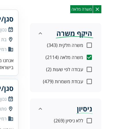
משרה מלאה
סגן/י
נכון
היקף משרה
בת י
משרה חלקית (343)
רמי 
משרה מלאה (2114)
אנחנו מ
בישראל.
עבודה לפי שעות (2)
עבודת משמרות (479)
סגן/י
נכון
ניסיון
פתח
רמי 
ללא ניסיון (269)