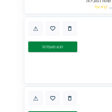
שתות המובילות
..
קרא עוד
⚠
הגש מועמדות
⚠