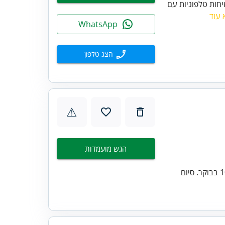
יחות טלפוניות עם
 עוד
WhatsApp
הצג טלפון
⚠
הגש מועמדות
ימים ושעות העבודה: א'-ה' משרה מלאה/ חצי משרה. תחילת עבודה 10:00/8:00 בבוקר. סיום