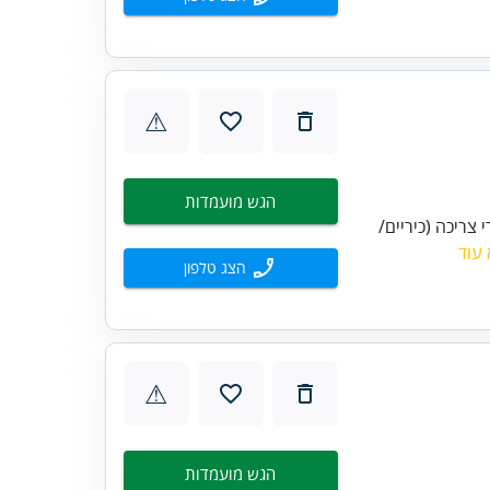
⚠
הגש מועמדות
צריכה (כיריים/
עוד
הצג טלפון
⚠
הגש מועמדות