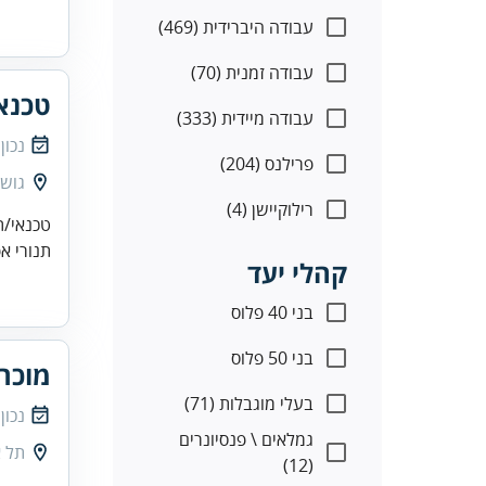
עבודה היברידית (469)
עבודה זמנית (70)
טכנא
עבודה מיידית (333)
נכון
פרילנס (204)
גוש 
רילוקיישן (4)
טכנאי/ת
תנורי אפיה)טכנאי/ת
קהלי יעד
בני 40 פלוס
בני 50 פלוס
מוכרי
בעלי מוגבלות (71)
נכון
גמלאים \ פנסיונרים
תל א
(12)