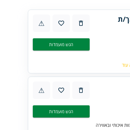
ך/ת
⚠
הגש מועמדות
עוד
⚠
הגש מועמדות
 איכותי ובאווירה