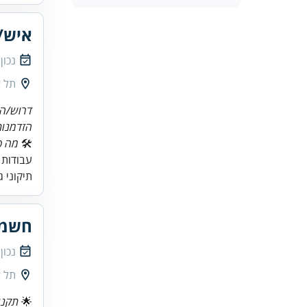
איש/
נכון
תל א
דרוש/ה
הזדמנות
🛠
מה כ
עבודות 
תיקוני 
חשמל
נכון
תל א
🌟
תקני