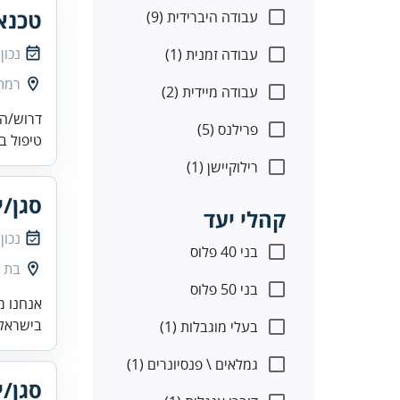
טכנא
עבודה היברידית (9)
נכון
עבודה זמנית (1)
רמת 
עבודה מיידית (2)
דרוש/ה 
פרילנס (5)
טיפול ב
רילוקיישן (1)
סגן/י
קהלי יעד
נכון
בני 40 פלוס
בת י
בני 50 פלוס
אנחנו מ
בישראל.
בעלי מוגבלות (1)
גמלאים \ פנסיונרים (1)
סגן/י