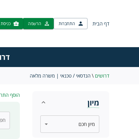
דף הבית
התחברות
הרשמה
כניסת 
דרו
דרושים
\
הנדסאי / טכנאי | משרה מלאה
הוסף התר
מיון
חפש