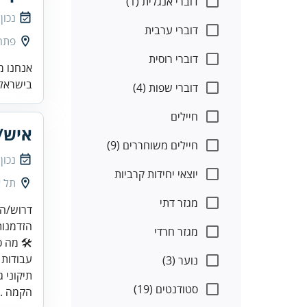
דוברי אנגלית (1)
נכון
דוברי ערבית
פתח
דוברי רוסית
אנחנו מ
בישראל.
דוברי שפות (4)
חיילים
איש/
חיילים משוחררים (9)
נכון
יוצאי יחידות קרביות
תל א
מגזר דתי
הזדמנות
מגזר חרדי
נוער (3)
תיקוני 
סטודנטים (19)
הקמה ..