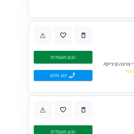
⚠
הגש מועמדות
צריכה (כיריים/
עוד
הצג טלפון
⚠
הגש מועמדות