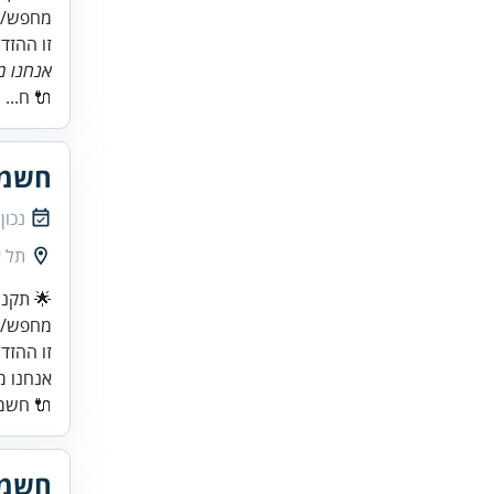
זו ההזד
אנחנו מג
🔌 ח...
חשמל
נכון
תל א
זו ההזד
אנחנו מג
🔌 חשמל
חשמל