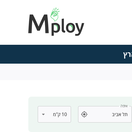
רץ
איפה