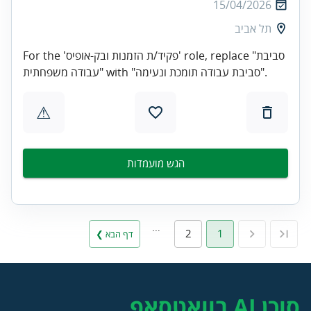
15/04/2026
תל אביב
For the 'פקיד/ת הזמנות ובק-אופיס' role, replace "סביבת
עבודה משפחתית" with "סביבת עבודה תומכת ונעימה".
⚠
הגש מועמדות
…
2
1
דף הבא ❯
סוכן AI בוואטסאפ