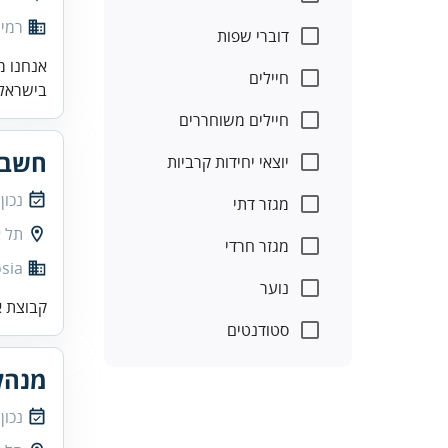
רמי 
דוברי שפות
אנחנו מ
חיילים
בישראל.
חיילים משוחררים
חשב/
יוצאי יחידות קרביות
נכון
מגזר דתי
תל א
מגזר חרדי
sia
נוער
קבוצת א
סטודנטים
מנהל
נכון