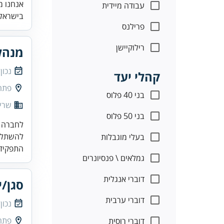
אנחנו מ
עבודה מיידית
בישראל.
פרילנס
רילוקיישן
מנהל
נכון
קהלי יעד
פתח
בני 40 פלוס
שרית
בני 50 פלוס
לחברה פ
להשתלב
בעלי מוגבלות
התפקיד 
גמלאים \ פנסיונרים
דוברי אנגלית
סגן/י
דוברי ערבית
נכון
פתח
דוברי רוסית