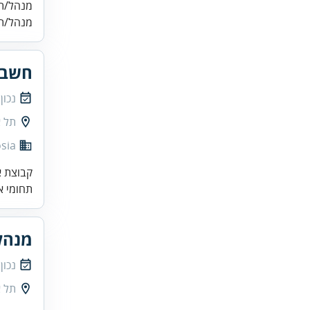
מנהל/ת 
מנהל/ת 
חשב/
נכון
תל א
sia
קבוצת א
תחומי א
מנהל
נכון
תל א