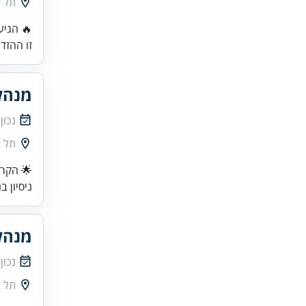
תל א
🔥 הגיע
זו ההזד
מנהל
נכון
תל א
🌟 הקרי
ניסיון 
מנהל
נכון
תל א