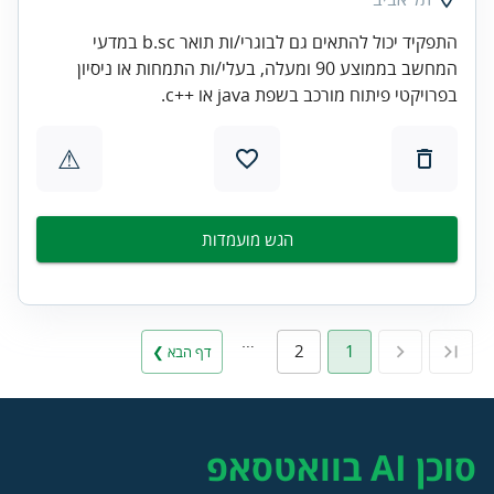
התפקיד יכול להתאים גם לבוגרי/ות תואר b.sc במדעי
המחשב בממוצע 90 ומעלה, בעלי/ות התמחות או ניסיון
בפרויקטי פיתוח מורכב בשפת java או ++c.
⚠
הגש מועמדות
…
2
1
דף הבא ❯
סוכן AI בוואטסאפ