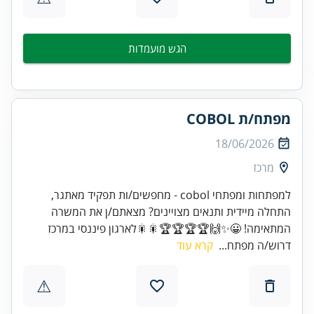
הגש מועמדות
מפתח/ת COBOL
18/06/2026
מרכז
למפתחות ומפתחי cobol - מחפשים/ות תפקיד מאתגר,
התחלה מיידית ותנאים מצויינים? מצאתם/ן את המשרה
המתאימה! 😀✨🙌🏆🏆🏆🏆🎇🎇לארגון פיננסי במרכז
דרוש/ה מפתח...
קרא עוד
⚠