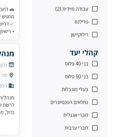
עבודה מיידית (2)
פרילנס
✅ דרישו
• רישיון
רילוקיישן
קהלי יעד
מנהל
בני 40 פלוס
נכון
תל א
בני 50 פלוס
המצי
בעלי מוגבלות
מנהל/ת 
גמלאים \ פנסיונרים
לרשת המ
גדול, מר
דוברי אנגלית
דוברי ערבית