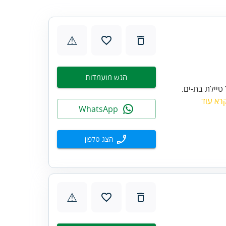
⚠
הגש מועמדות
ושר והבריכה sea-plus הממוקם על טיילת בת-ים.
רא עוד
WhatsApp
הצג טלפון
⚠