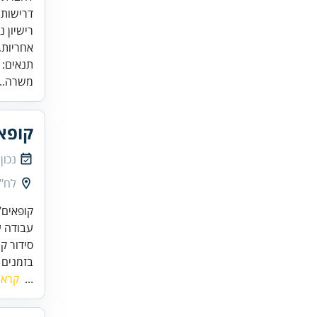
אחריות,
תנאים:
משרה..
קופאי
נכון
לח"י 37, בני ברק,
בזמנים 
...
קרא 