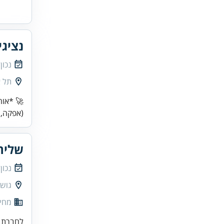
נציגי
נכון
תל א
🚀 *אוה
(אפקה, 
שליח
נכון
גוש 
מחץ 
לחברת ש