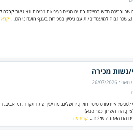
ם
שר ובריכה חדש בטיילת בת ים מגייס נציגי/ות מכירות ונציגי/ות קבלה 
 ☑️שכר גבוה למועמדים/ות עם ניסיון במכירות בענף מועדוני הכו...
קרא ע
/נשות מכירה
 לתאריך
26/07/2026
 לסניפי: איירפורט סיטי, חולון, ירושלים, מודיעין, פתח תקווה, תל אביב, ר
יון, הוד השרון וכפר סבא)
ים הם האהבה שלכם...
קרא עוד