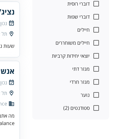
דוברי רוסית
נציג/
דוברי שפות
נכון
חיילים
תל א
חיילים משוחררים
שעות נוחות: 30
יוצאי יחידות קרביות
מגזר דתי
אנשי
מגזר חרדי
נכון
תל א
נוער
nce
סטודנטים (2)
מה אתם 
med balance (ויצמן 14, תל אביב) מ