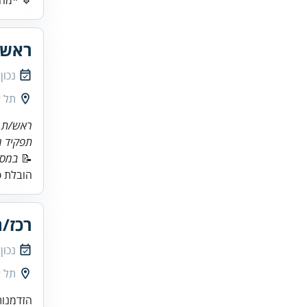
🔹 *מה 
ראש/
נכון
תל א
ראש/ת ת
תפקיד 
📝
במסג
הובלת פ
רכז/ת
נכון
תל א
הזדמנות