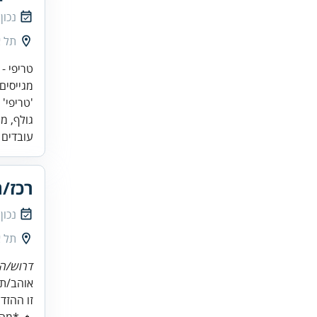
נכון
תל א
גולף, מש
עובדים 
רכז/ת
נכון
תל א
דרוש/ה 
זו ההזד