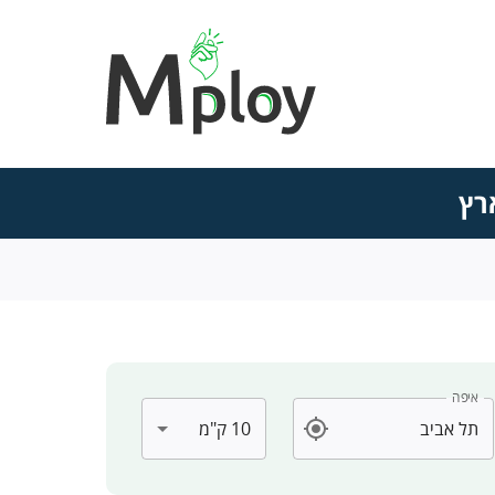
רץ
איפה