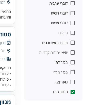
רמת 
דוברי ערבית
מחפשים 
דוברי רוסית
ומתפתחת
דוברי שפות
חיילים
סטודנ
חיילים משוחררים
נכון
תל א
יוצאי יחידות קרביות
ברמן
מגזר דתי
מגזר חרדי
• פיתוח
נוער (2)
• עבודה 
סטודנטים
מגוון