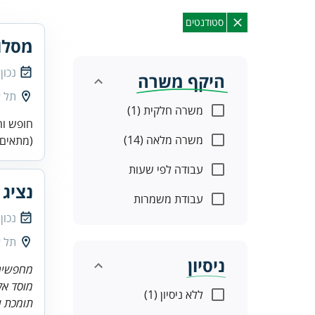
סטודנטים
מסלול
נכון
היקף משרה
תל א
משרה חלקית (1)
חופש וה
משרה מלאה (14)
(מתאים 
עבודה לפי שעות
נציג 
עבודת משמרות
נכון
תל א
ניסיון
מחפשים
מוסד אק
ללא ניסיון (1)
תומכת ו