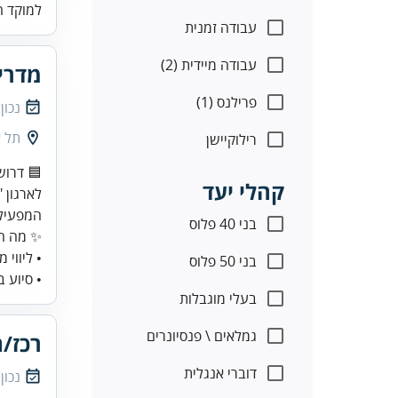
למוקד ה
עבודה זמנית
עבודה מיידית (2)
מדריכ
פרילנס (1)
נכון
תל א
רילוקיישן
קהלי יעד
בני 40 פלוס
• ליווי
בני 50 פלוס
• סיוע ב
בעלי מוגבלות
גמלאים \ פנסיונרים
רכז/ת
דוברי אנגלית
נכון