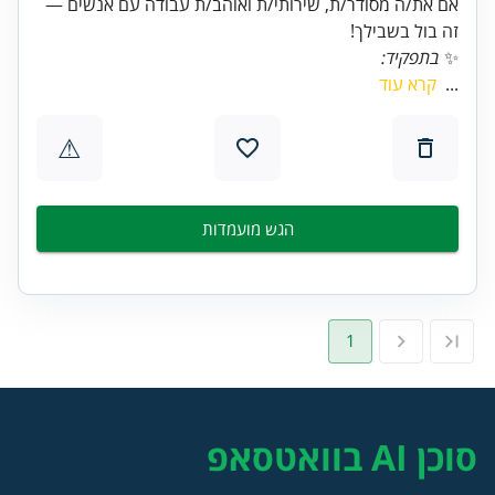
אם את/ה מסודר/ת, שירותי/ת ואוהב/ת עבודה עם אנשים —
זה בול בשבילך!
✨
בתפקיד:
...
קרא עוד
⚠
הגש מועמדות
1
סוכן AI בוואטסאפ