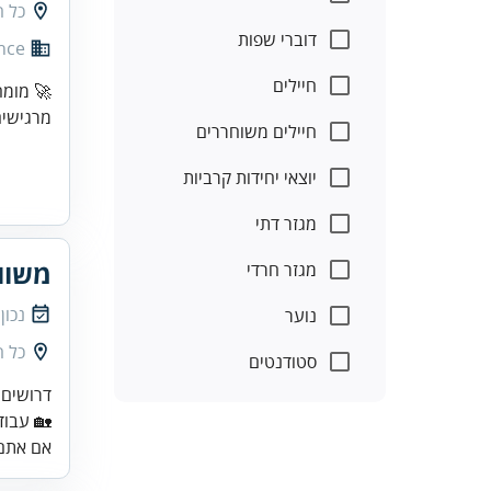
כל 
דוברי שפות
nce
חיילים
🚀 מומח
מרגישים
חיילים משוחררים
יוצאי יחידות קרביות
מגזר דתי
משוו
מגזר חרדי
נכון
נוער
כל 
סטודנטים
🏡 עבוד
אם אתם 