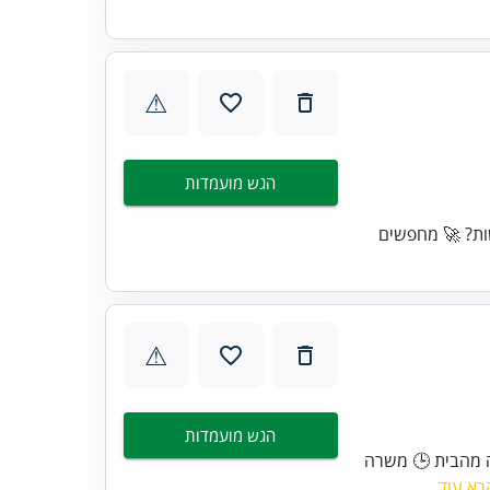
⚠
הגש מועמדות
שות? 🚀 מחפשים
⚠
הגש מועמדות
ה מהבית 🕒 משרה
רא עוד