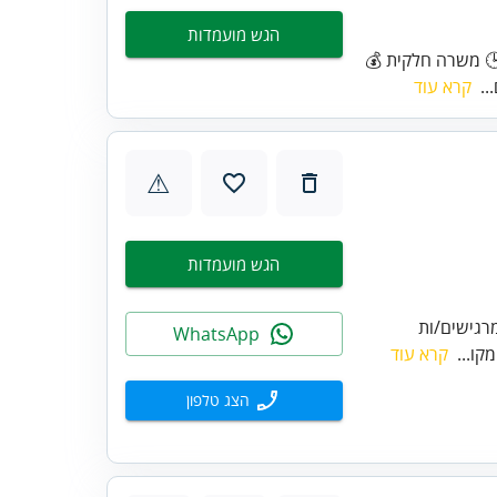
הגש מועמדות
🕒 משרה חלקית 💰
..
קרא עוד
⚠
הגש מועמדות
רגישים/ות
WhatsApp
קו...
קרא עוד
הצג טלפון