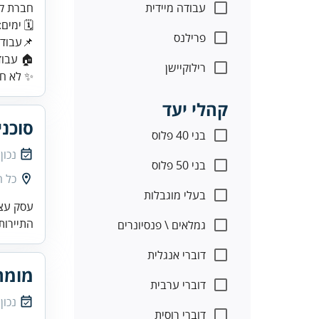
עבודה מיידית
חברת קי
🗓️ ימים:
פרילנס
📌עבודה
🏠 עבו
רילוקיישן
✨ לא חו
קהלי יעד
סוכני
בני 40 פלוס
נכון
בני 50 פלוס
כל 
בעלי מוגבלות
עסק עצמ
התיירות
גמלאים \ פנסיונרים
דוברי אנגלית
מומחי
דוברי ערבית
נכון
דוברי רוסית