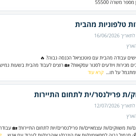
מספר משרה 55500
ות טלפוניות מהבית
 לתאריך
16/06/2026
הארץ
ים עבודה מהבית עם פוטנציאל הכנסה גבוה? 🔥
ים מכירות ויודעים לסגור עסקאות? 🏡 רוצים לעבוד מהבית בשעות גמי
תגמל על תו...
קרא עוד
ק/ת פרילנסר/ית לתחום התיירות
 לתאריך
12/07/2026
הארץ
/ות משווקים/ות עצמאיים/ות פרילנסרים/יות לתחום התיירות! 🏡 עבוד
 תגמול גבוה למתאימים/ות אם הינכם/ן אוהבים/ות לעבוד עם אנש...
ק