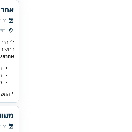
אחרא
נכון
ירוש
דרוש.ה
אחראי.
מ
ה
(
* המשרה
משוו
נכון