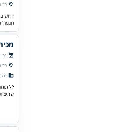
כל 
דרושים 
תגמול ג
מכיר
נכון
כל 
nce
🚀 תותח
שמיציתם