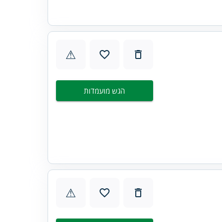
⚠
הגש מועמדות
⚠