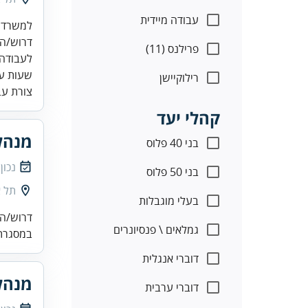
עבודה מיידית
פרילנס (11)
שעות עב
רילוקיישן
צורת עב
קהלי יעד
מנהל
בני 40 פלוס
נכון
בני 50 פלוס
תל א
בעלי מוגבלות
דרוש/ה 
גמלאים \ פנסיונרים
במסגרת 
דוברי אנגלית
מנהל
דוברי ערבית