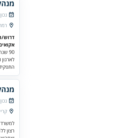
מנהל
נכון
רמת 
דרוש/ה
אקואים
90 שנה של יצירה ישראלית
לארגון ו
התפקיד 
מנהל
נכון
קריי
למשרד ר