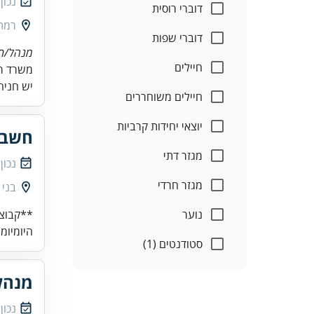
נכון
דוברי רוסית
רמת 
דוברי שפות
מנהל/ת 
חיילים
משרד רו
יש חניה 
חיילים משוחררים
יוצאי יחידות קרביות
חשב/
מגזר דתי
נכון
מגזר חרדי
בני 
נוער
**קבוצת
היומיומי
סטודנטים (1)
מנהל
נכון