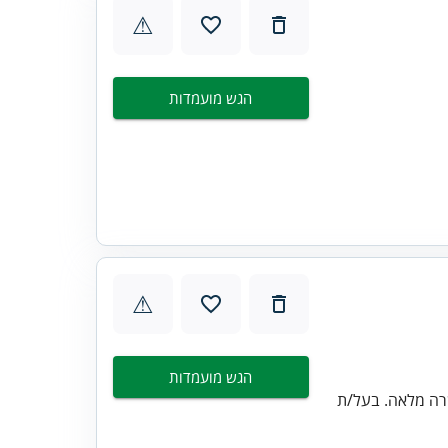
⚠
הגש מועמדות
⚠
הגש מועמדות
רה מלאה. בעל/ת