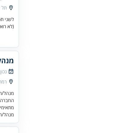
תל א
(לא רואה/ת חשבון) ל50% מ
מנהל
נכון
רמת 
החברה ה
מתאימים
מנהל/ת 