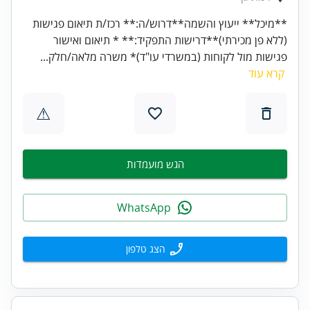
**מיכל** ייעוץ והשמה**דרוש/ה:** רכז/ת תיאום פגישות
(ללא פן מכירתי)**דרישות התפקיד:** * תיאום ואישור
פגישות מול לקוחות (במשרדי עו"ד)* משרה מלאה/חלק...
קרא עוד
⚠
הגש מועמדות
WhatsApp
הצג טלפון