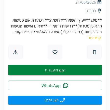
21/06/2026
רמת גן
**מיכל**ייעוץ והשמה**דרוש/ה:** רכז/ת תיאום פגישות
(ללא פן מכירתי)**דרישות התפקיד:**תיאום ואישור פגישות
מול לקוחות (במשרדי עו"ד)משרה מלאה/חלקית**מיקום:...
קרא עוד
⚠
הגש מועמדות
WhatsApp
הצג טלפון