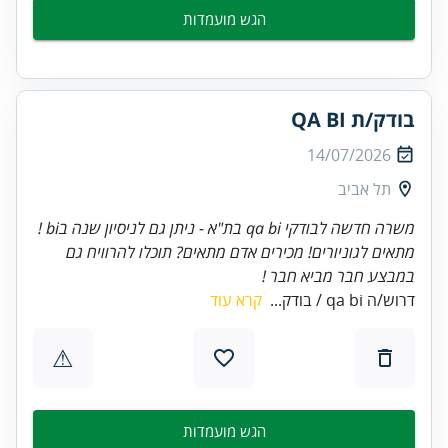
הגש מועמדות
בודק/ת QA BI
14/07/2026
תל אביב
משרה חדשה לבודקי qa bi בת"א - ניתן גם לניסיון שנה בbi !
מתאים לגוניורים! מכירים אדם מתאים? תוכלו להרוויח גם
במבצע חבר מביא חבר !
דרוש/ה qa bi / בודק...
קרא עוד
⚠
הגש מועמדות