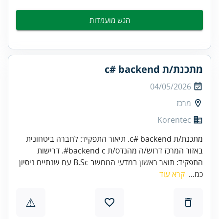
הגש מועמדות
מתכנת/ת c# backend
04/05/2026
מרכז
Korentec
מתכנת/ת c# backend. תיאור התפקיד: לחברה ביטחונית
באזור המרכז דרוש/ה מהנדס/ת backend c#. דרישות
התפקיד: תואר ראשון במדעי המחשב B.Sc עם שנתיים ניסיון
כמ...
קרא עוד
⚠