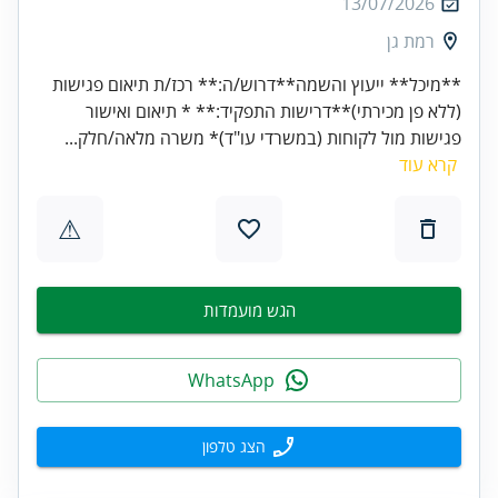
13/07/2026
רמת גן
**מיכל** ייעוץ והשמה**דרוש/ה:** רכז/ת תיאום פגישות
(ללא פן מכירתי)**דרישות התפקיד:** * תיאום ואישור
פגישות מול לקוחות (במשרדי עו"ד)* משרה מלאה/חלק...
קרא עוד
⚠
הגש מועמדות
WhatsApp
הצג טלפון