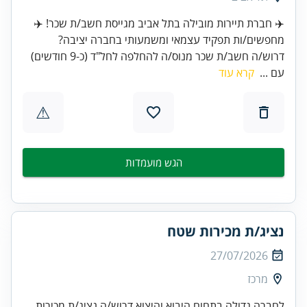
✈️ חברת תיירות מובילה בתל אביב מגייסת חשב/ת שכר! ✈️
מחפשים/ות תפקיד עצמאי ומשמעותי בחברה יציבה?
דרוש/ה חשב/ת שכר מנוס/ה להחלפה לחל"ד (כ-9 חודשים)
עם ...
קרא עוד
⚠
הגש מועמדות
נציג/ת מכירות שטח
27/07/2026
מרכז
לחברה גדולה בתחום היבוא והיצוא דרוש/ה נציג/ת מכירות