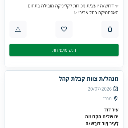
✨ דרוש/ה יועצ/ת מכירות לקליניקה מובילה בתחום
האסתטיקה בתל אביב! ✨
⚠
הגש מועמדות
מנהל/ת צוות קבלת קהל
20/07/2026
מרכז
עיר דוד
ירושלים הקדומה
לַעִיר דָּוִד דּוֹרֵשׁ/ה