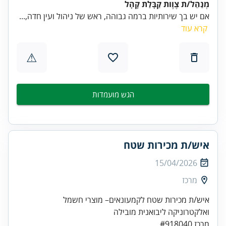
מְנַהֵל/ת צֶוֶות קַבָּלַת קָהָל
אם יש בך שירותיות ברמה גבוהה, ראש של ניהול ועין חדה,...
קרא עוד
⚠
הגש מועמדות
איש/ת מכירות שטח
15/04/2026
מרכז