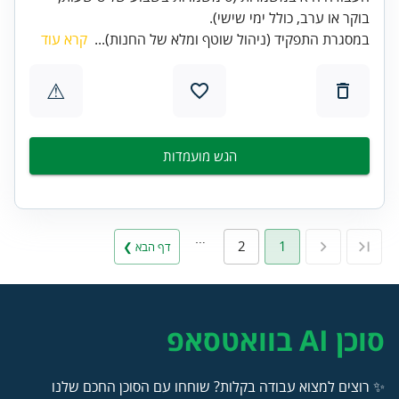
בוקר או ערב, כולל ימי שישי).
במסגרת התפקיד (ניהול שוטף ומלא של החנות)...
קרא עוד
⚠
הגש מועמדות
…
2
1
דף הבא ❯
סוכן AI בוואטסאפ
✨ רוצים למצוא עבודה בקלות? שוחחו עם הסוכן החכם שלנו