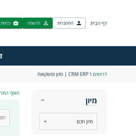
דף הבית
התחברות
הרשמה
כניסת 
דרוש
דרושים
\
CRM ERP | מזון ומשקאות
הוסף התר
מיון
חפש