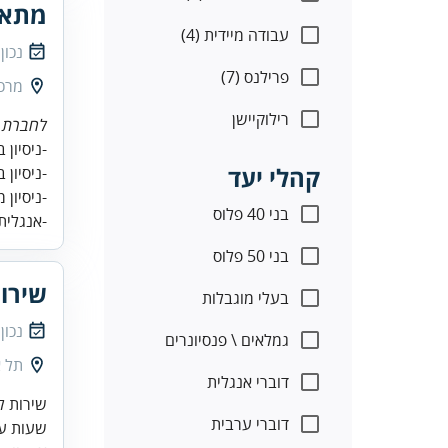
מתאם
עבודה מיידית (4)
נכון
פרילנס (7)
מרכז
רילוקיישן
לחברת מ
קהלי יעד
-ניסיון 
בני 40 פלוס
-אנגלית
בני 50 פלוס
שירו
בעלי מוגבלות
נכון
גמלאים \ פנסיונרים
תל א
דוברי אנגלית
שירות ל
דוברי ערבית
שעות עבודה: 0