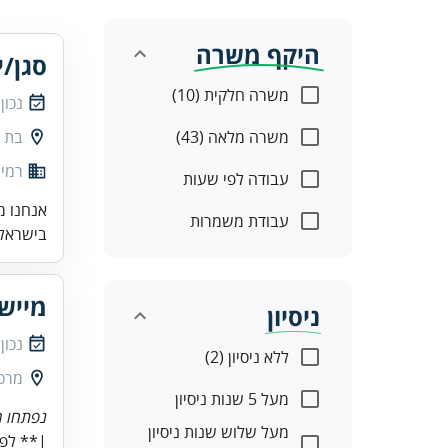
היקף משרה
סגן/י
משרה חלקית (10)
נכון
משרה מלאה (43)
בת י
רמי 
עבודה לפי שעות
אנחנו מ
עבודת משמרות
בישראל.
מיישם/ת 
ניסיון
נכון
ללא ניסיון (2)
מרכז
מעל 5 שנות ניסיון
נפתחו מ
מעל שלוש שנות ניסיון
|** לפנ