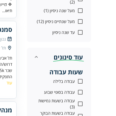
(2)
🔷
מיישם/ת sap erp ארגון 
מעל שנה ניסיון (1)
תיאו...
מעל שנתיים ניסיון (12)
סמנכ
עד שנה ניסיון
נכון
תל א
עוד סינונים
תל אביב
דרוש/ה 
שעות עבודה
שכר 35k +
התפקיד 
עבודה בלילה
עוד
עבודה בסופי שבוע
עבודה בשעות גמישות
(3)
מנהל
עבודה בשעות הבוקר