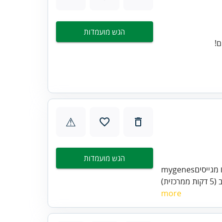
הגש מועמדות
⚠
הגש מועמדות
mygenesאנחנו מגייסים customer success!רוצה להיכנס לעולם ההייטק? זו ההזדמנות
more