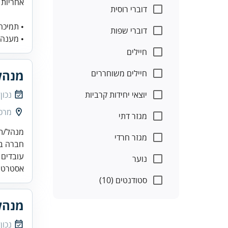
אחריות 
דוברי רוסית
• תמיכה
דוברי שפות
• מענה 
חיילים
מנהל
חיילים משוחררים
יוצאי יחידות קרביות
נכון
מרכז
מגזר דתי
מגזר חרדי
עובדים 
נוער
אסטרטגיו
סטודנטים (10)
מנהל
נכון