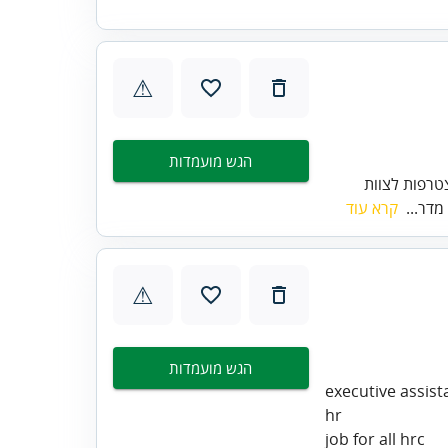
⚠
הגש מועמדות
מרכז הארץ דרוש/ה מטמיע/ה ומיישם/ת מערכות erp להצטרפות לצוות
מדר...
קרא עוד
⚠
הגש מועמדות
executive assist
hr
job for all hrc