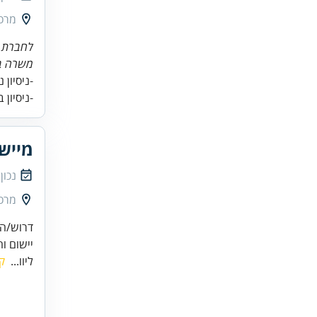
מרכז
לחברת מ
משרה ב
-ניסיון 
-ניסיון 
מיישם/ת RP
נכון
מרכז
יישום והטמעה של מערכת rp
ליוו...
ק