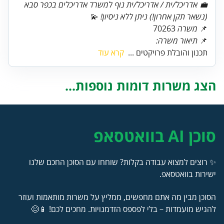
💼 אדריכל/ית / אדריכל/ית נוף למשרד אדריכלים בכפר סבא
(נשאר תקן אחרון!) ניתן ללא ניסיון!
📌
משרה
70263
📌
תיאור משרה:
תכנון והובלת פרויקטים ...
קרא עוד
הצג משרות דומות נוספות...
סוכן AI בוואטסאפ
✨ רוצים למצוא עבודה בקלות? שוחחו עם הסוכן החכם שלנו
ישירות בוואטסאפ.
הסוכן מבין מה אתם מחפשים, ממליץ על משרות מותאמות ועוזר
להגיש מועמדות – בלי לפספס הזדמנויות. מחכים לכם! 📱😊