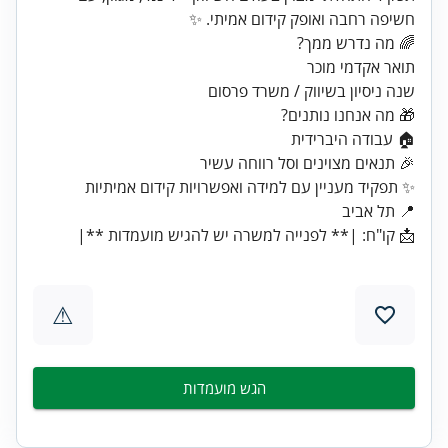
📩 קו"ח: |** לפנייה למשרה יש להגיש מועמדות **|
⚠
הגש מועמדות