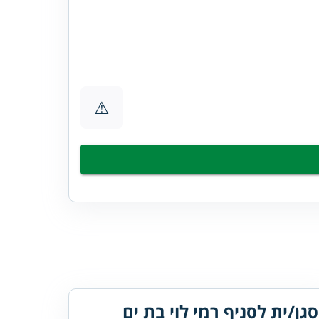
⚠
סגן/ית לסניף רמי לוי בת ים