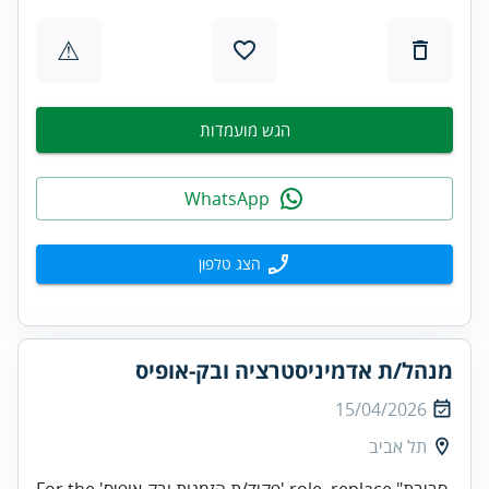
⚠
הגש מועמדות
WhatsApp
הצג טלפון
מנהל/ת אדמיניסטרציה ובק-אופיס
15/04/2026
תל אביב
For the 'פקיד/ת הזמנות ובק-אופיס' role, replace "סביבת