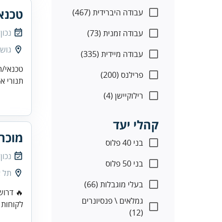
טכנא
עבודה היברידית (467)
נכון
עבודה זמנית (73)
גוש 
עבודה מיידית (335)
טכנאי/ת
פרילנס (200)
תנורי אפיה)טכנאי/ת
רילוקיישן (4)
קהלי יעד
מוכרי
בני 40 פלוס
נכון
בני 50 פלוס
תל א
בעלי מוגבלות (66)
🔥 דרוש
גמלאים \ פנסיונרים
לקוחות 
(12)