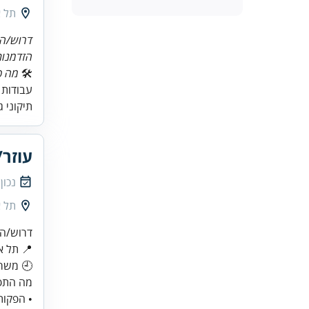
תל א
דרוש/ה
הזדמנות
🛠
מה כ
עבודות 
תיקוני 
עוזר
נכון
תל א
• הפקות