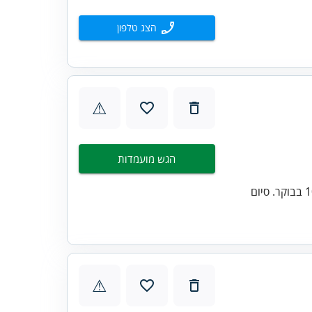
הצג טלפון
⚠
הגש מועמדות
ימים ושעות העבודה: א'-ה' משרה מלאה/ חצי משרה. תחילת עבודה 10:00/8:00 בבוקר. סיום
⚠