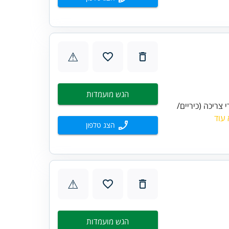
⚠
הגש מועמדות
צריכה (כיריים/
עוד
הצג טלפון
⚠
הגש מועמדות