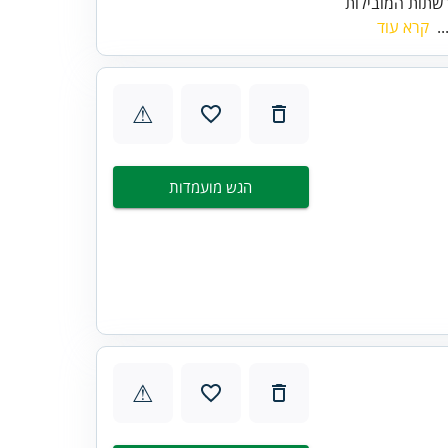
שתות המובילות
..
קרא עוד
⚠
הגש מועמדות
⚠