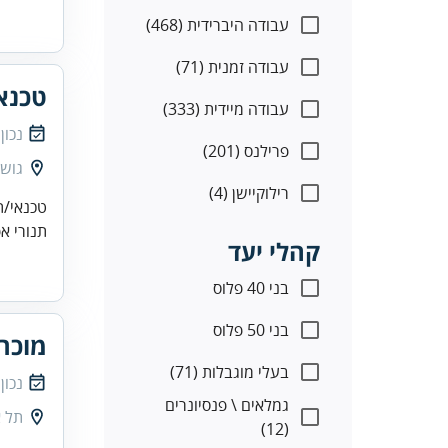
עבודה היברידית (468)
עבודה זמנית (71)
טכנא
עבודה מיידית (333)
נכון
פרילנס (201)
גוש 
רילוקיישן (4)
טכנאי/ת
תנורי אפיה)טכנאי/ת
קהלי יעד
בני 40 פלוס
בני 50 פלוס
מוכרי
בעלי מוגבלות (71)
נכון
גמלאים \ פנסיונרים
תל א
(12)