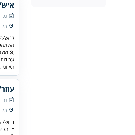
איש/
נכון
תל א
דרוש/ה
הזדמנות
🛠
מה כ
עבודות 
תיקוני 
עוזר
נכון
תל א