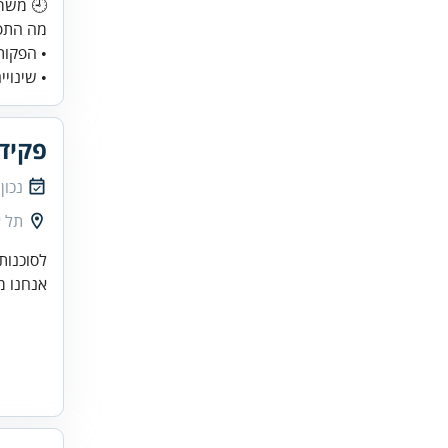
• הפקות
• שינויים
פקיד
נכון
תל א
לסוכנות
אנחנו מ