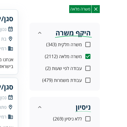
משרה מלאה
סגן/י
נכון
היקף משרה
בת י
משרה חלקית (343)
רמי 
משרה מלאה (2112)
אנחנו מ
בישראל.
עבודה לפי שעות (2)
עבודת משמרות (479)
סגן/י
נכון
ניסיון
פתח
רמי 
ללא ניסיון (269)