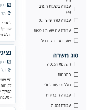
(4)
נכון
עבודה בשעות הערב
(4)
תל א
עבודה כולל שישי (6)
למחלקת 
אונליין!
עבודה עם שעות נוספות
זו לא מ
שעות עבודה - רגיל
נציגי
סוג משרה
נכון
השלמת הכנסה
תל א
התמחות
היי שמי
כולל נסיעות לחו"ל
לקוחות !
תפקיד ה
עבודה היברידית
- מענה ט
עבודה זמנית