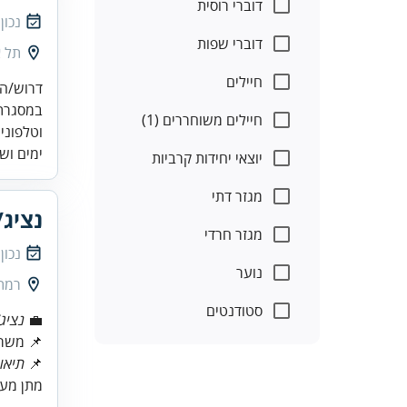
דוברי רוסית
נכון
דוברי שפות
תל א
חיילים
במסגרת 
חיילים משוחררים (1)
וטלפוני 
ימים וש
יוצאי יחידות קרביות
מגזר דתי
נציג/
מגזר חרדי
נכון
נוער
רמת 
סטודנטים
💼
נציג
📌 משרה מ
📌
תיאו
מתן מענ