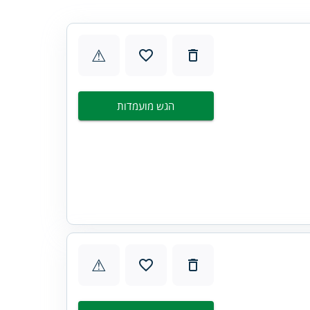
⚠
הגש מועמדות
⚠