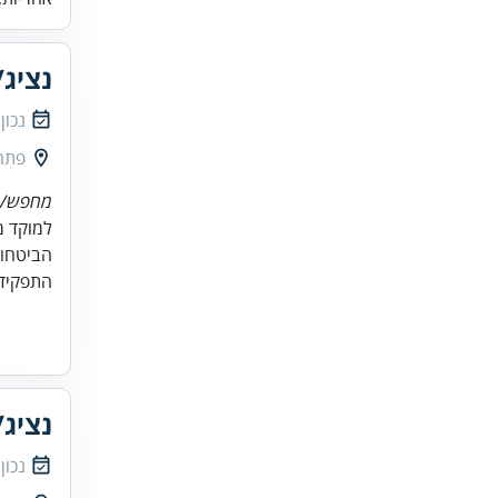
נציג/
נכון
פתח
מחפש/ת 
למוקד מ
הביטחון
התפקיד 
נציג/
נכון