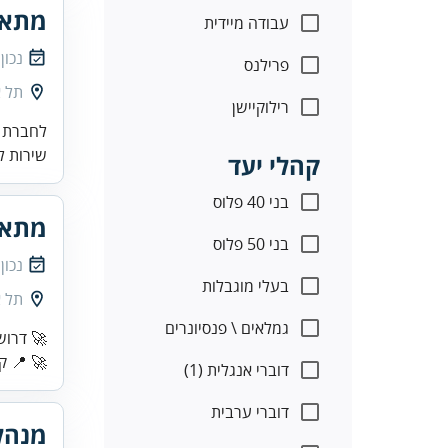
מתאם
עבודה מיידית
נכון
פרילנס
תל א
רילוקיישן
לחברת ה
שירות ל
קהלי יעד
בני 40 פלוס
מתאם
בני 50 פלוס
נכון
בעלי מוגבלות
תל א
גמלאים \ פנסיונרים
🚀 דרוש
🚀 📍 קריית 
דוברי אנגלית (1)
דוברי ערבית
מנהל