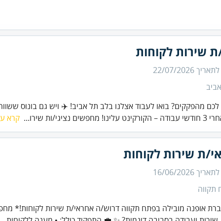
ת שירות לקוחות
 לתאריך
22/07/2026
ביב
 לכם מהפקקים? בואו לעבוד אצלנו בלב תל אביב! ✈️ ויש גם בונוס ששוו
 מחפשים נציגי/ות שירו...
קרא עו
י/ת שירות לקוחות
 לתאריך
16/06/2026
 תקווה
ברת אופנה מובילה בפתח תקווה דרוש/ה אחראי/ת שירות לקוחות!* מח
 שירות ועבודה בסביבה דינמית? ✨ 💼 התפקיד כולל: • מענה ללקוחות ..