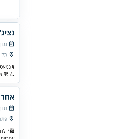
נציג/
נכון
תל א
🚦 נמאס
🛴 🎁 אחרי 3 חודשי עבודה – הקורקינט עלינו!
אחרא
נכון
פתח
🛍️* לח
אחריות,