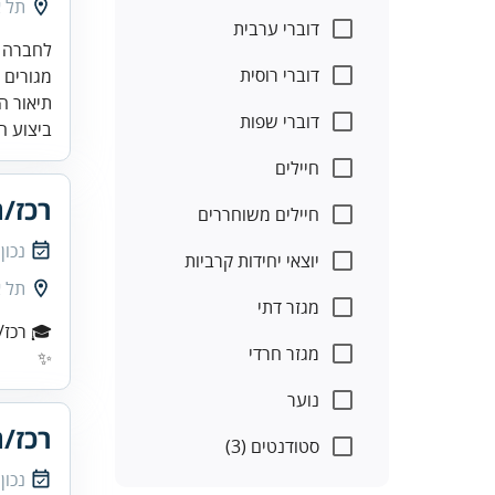
תל א
דוברי ערבית
לחברה ה
דוברי רוסית
תיאור ה
דוברי שפות
ביצוע ה
חיילים
רכז/ת
חיילים משוחררים
נכון
יוצאי יחידות קרביות
תל א
מגזר דתי
🎓 רכז/
מגזר חרדי
✨
נוער
רכז/ת
סטודנטים (3)
נכון