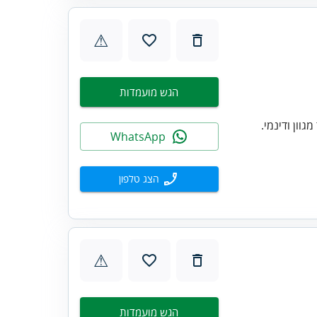
⚠
הגש מועמדות
וון ודינמי.
WhatsApp
הצג טלפון
⚠
הגש מועמדות