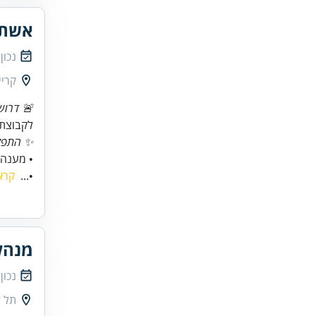
אשת 
נכון
קריי
🚨 דרוש
לקבוצת
✨ התפקי
• מענה 
•...
קרא
מנהל
נכון
תל א