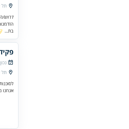
תל א
דרוש/ה 
הזדמנות
בת...
קר
פקיד
נכון
תל א
לסוכנות
אנחנו מ