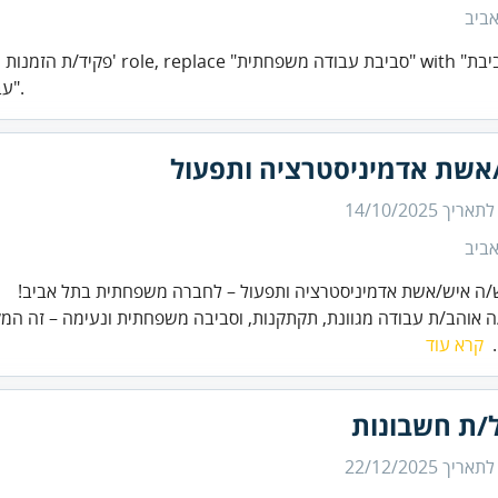
תל 
עבודה תומכת ונעימה".
איש/אשת אדמיניסטרציה ות
14/10/2025
נכון לת
תל 
/ת עבודה מגוונת, תקתקנות, וסביבה משפחתית ונעימה – זה המקום בש
קרא עוד

מנהל/ת חשב
22/12/2025
נכון לת