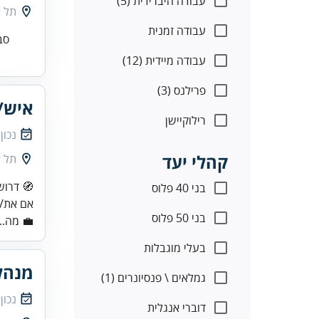
עבודה היברידית (5)
אביב
עבודה זמנית
עבודה מיידית (12)
פרילנס (3)
פעול
רילוקיישן
אריך
קהלי יעד
אביב
בני 40 פלוס
בילך 💫
בני 50 פלוס
 מה...
בעלי מוגבלות
ונות
גמלאים \ פנסיונרים (1)
אריך
דוברי אנגלית