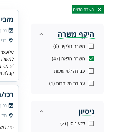
משרה מלאה
מזכיר
נכון
היקף משרה
בני 
משרה חלקית (6)
מחפשים/
משרה מלאה (47)
למשרד ע
✅
מה ב
עבודה לפי שעות
קבלת או
עבודת משמרות (1)
רכז/ת
נכון
ניסיון
תל א
ללא ניסיון (2)
✨
דרוש/