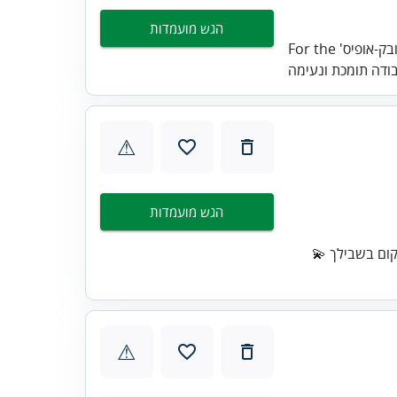
הגש מועמדות
For the 'פקיד/ת הזמנות ובק-אופיס' role, replace "סביבת עבודה משפחתית" with "סביבת
⚠
הגש מועמדות
ום בשבילך 💫
⚠