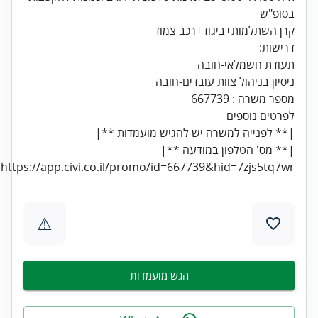
בסופ"ש
קרן השתלמות+ביגוד+רכב צמוד
דרישות:
תעודת חשמלאי-חובה
ניסיון בניהול צוות עובדים-חובה
מספר משרה : 667739
לפרטים נוספים
|** לפנייה למשרה יש להגיש מועמדות **|
|** מס' הטלפון במודעה **|
https://app.civi.co.il/promo/id=667739&hid=7zjs5tq7wr
⚠
הגש מועמדות