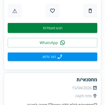
⚠
הגש מועמדות
WhatsApp
הצג טלפון
מחסנאי/ת
15/04/2026
פתח תקווה
💥מחסנאי/ת לפ’’ת (ללא שישי)💥 תיאור: לחברה