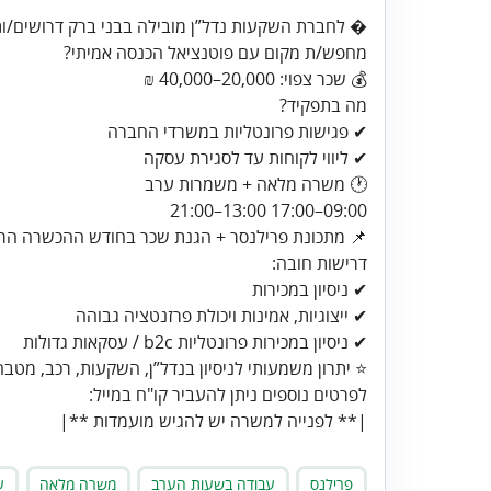
� לחברת השקעות נדל”ן מובילה בבני ברק דרושים/ות 
💰 שכר צפוי: 20,000–40,000 ₪
✔ ליווי לקוחות עד לסגירת עסקה
09:00–17:00 13:00–21:00
📌 מתכונת פרילנסר + הגנת שכר בחודש ההכשרה הר
✔ ניסיון במכירות פרונטליות b2c / עסקאות גדולות
⭐ יתרון משמעותי לניסיון בנדל”ן, השקעות, רכב, מטבחי
|** לפנייה למשרה יש להגיש מועמדות **|
פרילנס
עבודה בשעות הערב
משרה מלאה
ע