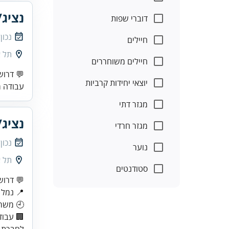
נציג
דוברי שפות
נכון
חיילים
תל א
חיילים משוחררים
יוצאי יחידות קרביות
עבודה מ
מגזר דתי
נציג
מגזר חרדי
נכון
נוער
תל א
סטודנטים
💬 דרוש
📍 נמל 
🕘 משרה מל
🏢 עבו