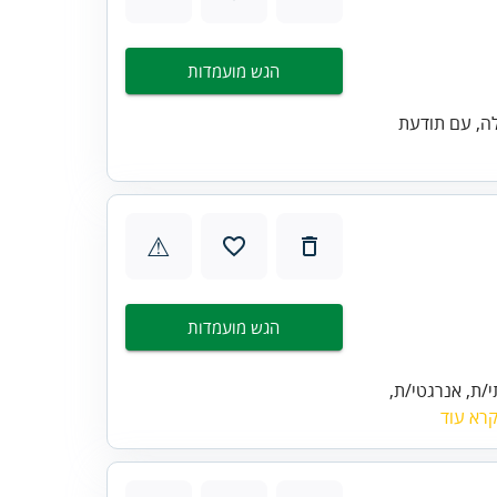
הגש מועמדות
לה, עם תודעת
⚠
הגש מועמדות
/ת, אנרגטי/ת,
רא עוד