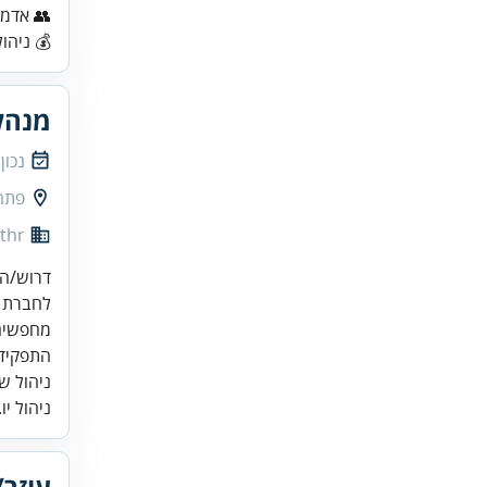
👥 אדמי
💰 ניהול
מנהל
נכון
פתח
thr
מחפשים 
ניהול ש
ניהול יו.
עוזר