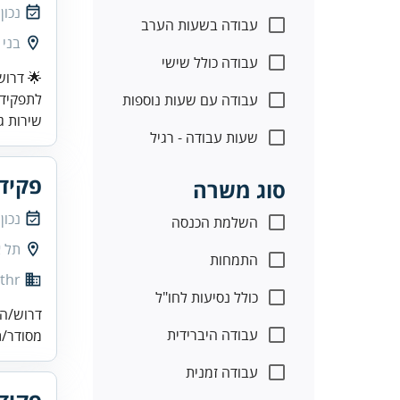
נכון
עבודה בשעות הערב
בני 
עבודה כולל שישי
🌟 דרוש
לתפקיד 
עבודה עם שעות נוספות
שירות גב
שעות עבודה - רגיל
פקיד
סוג משרה
נכון
השלמת הכנסה
תל א
התמחות
thr
כולל נסיעות לחו"ל
דרוש/ה 
עבודה היברידית
מסודר/ת
עבודה זמנית