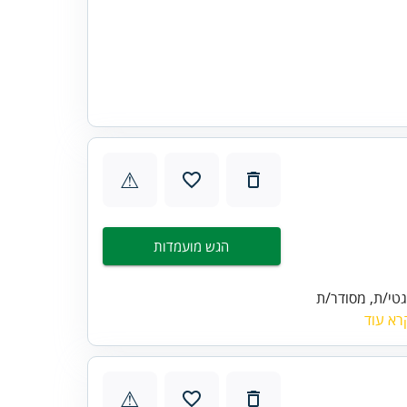
⚠
הגש מועמדות
טי/ת, מסודר/ת
רא עוד
⚠