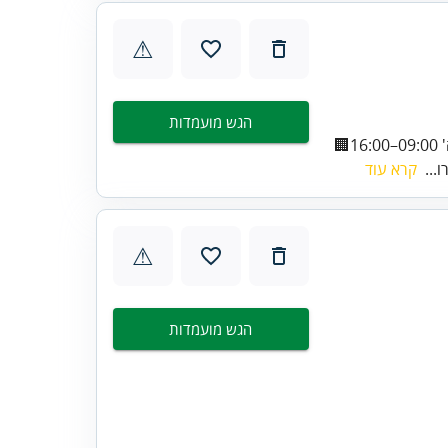
⚠
הגש מועמדות
💬 דרוש/ה נציג/ת שירות משכנתאות📍 נמל תל אביב🕘 משרה מלאה ימים א'-ה' 09:00–16:00🏢
...
קרא עוד
⚠
הגש מועמדות