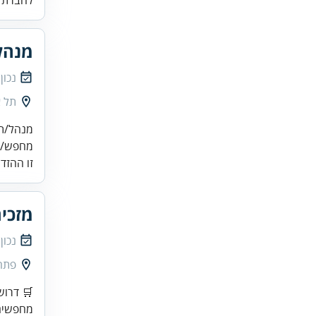
לחברת פ
מנהל
נכון
תל א
מחפש/ת 
זו ההזד
מזכי
נכון
פתח
🛒 דרוש
מחפשים 