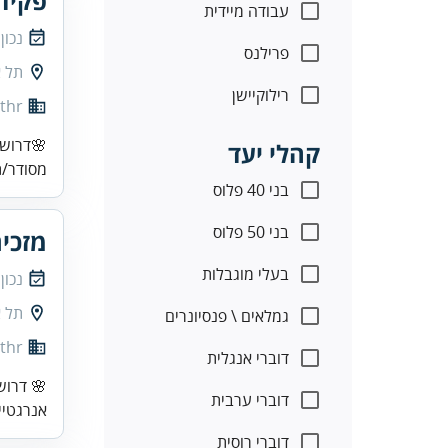
פקיד
עבודה מיידית
נכון
פרילנס
תל א
רילוקיישן
thr
🌸דרוש/
קהלי יעד
מסודר/ת
בני 40 פלוס
בני 50 פלוס
מזכי
בעלי מוגבלות
נכון
תל א
גמלאים \ פנסיונרים
thr
דוברי אנגלית
🌸 דרוש
דוברי ערבית
אנרגטיי
דוברי רוסית