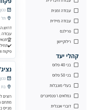
פקח/
עבודה היברידית
נכון
עבודה זמנית
תל א
עבודה מיידית
פרילנס
רילוקיישן
✔️תחילת
פיקוח ו
קהלי יעד
בני 40 פלוס
נציג
בני 50 פלוס
נכון
בעלי מוגבלות
בת י
גמלאים \ פנסיונרים
רוצים ל
מתחם הכושר והברי
דוברי אנגלית
מגייס נצ