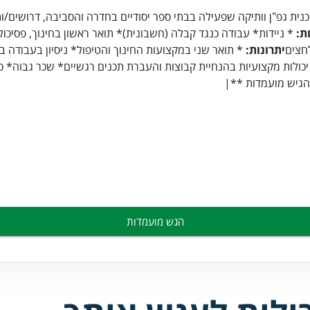
נית גפ"ן וותיקה שפעילה בבתי ספר יסודיים בחדרה והסביבה, דרושים/ו
ת:
* ניידות* עבודה כנגד קבלה (חשבונית)* תואר ראשון בחינוך, פסיכולו
לחצים
יתרונות:
* תואר שני במקצועות החינוך והטיפול* ניסיון בעבודה
 יכולות מקצועיות בהנחיית קבוצות והעברת תכנים רגשיים* שכר גבוה* 
הגיש מועמדות **|
הגש מועמדות