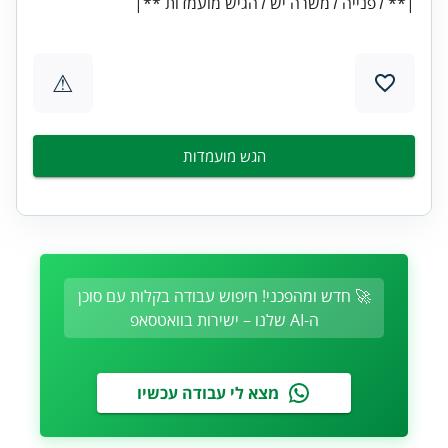
|** לפנייה למשרה יש להגיש מועמדות **|
⚠
הגש מועמדות
🚀 חדש ומהפכני! חיפוש עבודה בקלות עם סוכן
ה-AI שלנו – ישירות בוואטסאפ
מצא לי עבודה עכשיו