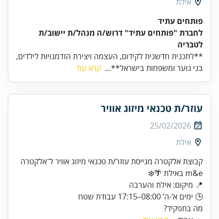
אילת
פותחים עתיד
לחברת "פותחים עתיד" דרוש/ה מנהל/ת יישוב/ת
לטבריה
**לתכנית חדשנית לקידום, העצמה ויצירת הזדמנויות לילדים,
בני נוער ומשפחות בישראל**...
קרא עוד
עוזר/ת טכנאי מיזוג אוויר
25/02/2026
אילת
קבוצת אלקטרה מגייסת עוזר/ת טכנאי מיזוג אוויר ל־אלקטרה
m&e באילת 🌴❄️
📍 מיקום: אילת והערבה
🕒 ימים א’-ה’ 08:00–17:15 עבודת שטח
מה בתפקיד?